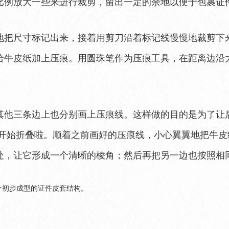
比例放大一些来进行裁剪，留出一定的余地以便于包裹证
地把尺寸标记出来，接着用剪刀沿着标记线慢慢地裁剪下
给牛皮纸加上压痕。用圆珠笔作为压痕工具，在距离边沿
。
其他三条边上也分别画上压痕线。这样做的目的是为了让
在开始折叠啦。顺着之前画好的压痕线，小心翼翼地把牛
处，让它形成一个清晰的棱角；然后再把另一边也按照相
个初步成型的证件皮套结构。